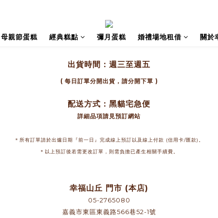
母親節蛋糕
經典糕點
彌月蛋糕
婚禮場地租借
關於
出貨時間：
週三至週五
( 每日訂單分開出貨，請分開下單 )
配送方式：黑貓宅急便
詳細品項請見預訂網站
＊所有訂單請於出爐日期『前一日』完成線上預訂以及線上付款 (信用卡/匯款)。
＊以上預訂後若需更改訂單，則需負擔已產生相關手續費。
幸福山丘 門市 (本店)
05-2765080
嘉義市東區東義路566巷52-1號