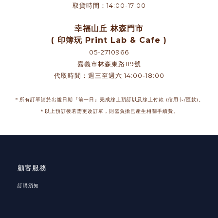
取貨時間：14:00-17:00
幸福山丘 林森門市
( 印簿玩 Print Lab & Cafe )
05-2710966
嘉義市林森東路119號
代取時間：週三至週六 14:00-18:00
＊所有訂單請於出爐日期『前一日』完成線上預訂以及線上付款 (信用卡/匯款)。
＊以上預訂後若需更改訂單，則需負擔已產生相關手續費。
顧客服務
訂購須知