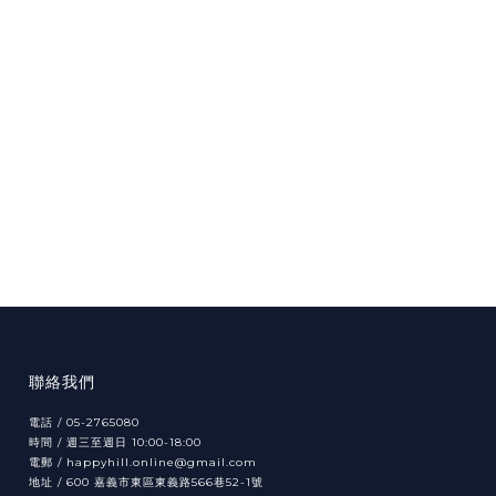
聯絡我們
電話 / 05-2765080
時間 / 週三至週日 10:00-18:00
電郵 / happyhill.online@gmail.com
地址 /
600
566
52-1
嘉義市東區東義路
巷
號