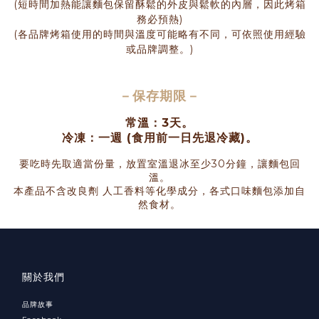
(短時間加熱能讓麵包保留酥鬆的外皮與鬆軟的內層，因此烤箱
務必預熱)
(各品牌烤箱使用的時間與溫度可能略有不同，可依照使用經驗
或品牌調整。)
－
保存期限
－
常溫：3天。
冷凍：一週 (食用前一日先退冷藏)。
要吃時先取適當份量，放置室溫退冰至少30分鐘，讓麵包回
溫。
本產品不含改良劑 人工香料等化學成分，各式口味麵包添加自
然食材。
關於我們
品牌故事