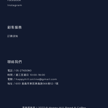
Facebook
Instagram
顧客服務
訂購須知
聯絡我們
電話 / 05-2765080
時間 / 週三至週日 10:00-18:00
電郵 / happyhill.online@gmail.com
地址 /
600
566
52-1
嘉義市東區東義路
巷
號
退換貨政策
|
2023 © Happy Hill Bread & Coffee