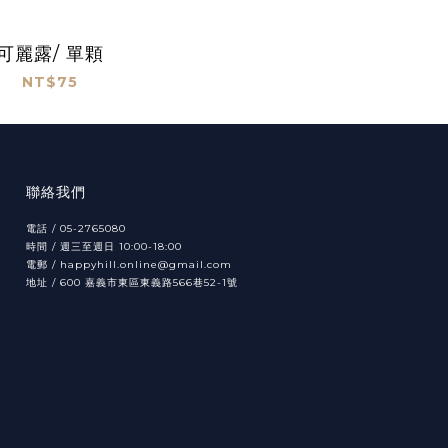
可麗露/ 單顆
NT$75
聯絡我們
電話 / 05-2765080
時間 / 週三至週日 10:00-18:00
電郵 / happyhill.online@gmail.com
地址 /
600
566
52-1
嘉義市東區東義路
巷
號