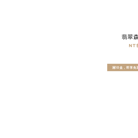
翡翠森
NT$
滿10盒，即享免