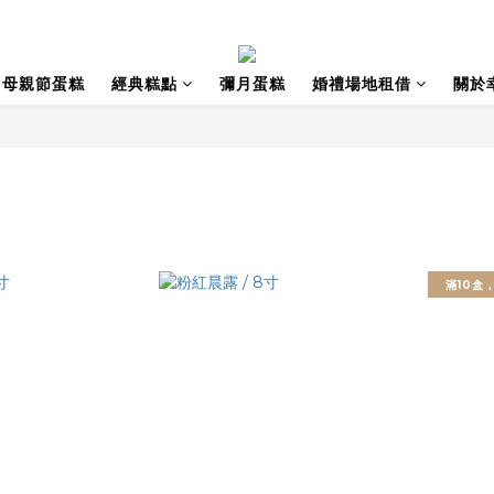
母親節蛋糕
經典糕點
彌月蛋糕
婚禮場地租借
關於
滿10盒