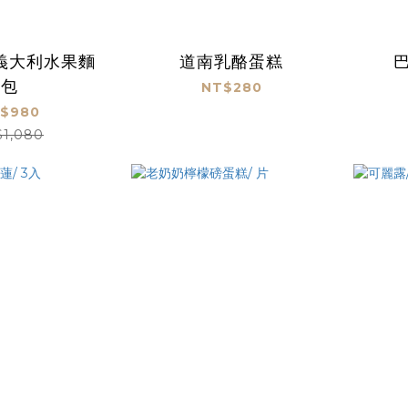
義大利水果麵
道南乳酪蛋糕
包
NT$280
$980
$1,080