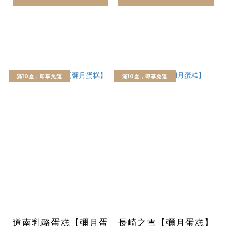
滿10盒，即享免運
滿10盒，即享免運
道南乳酪蛋糕【彌月蛋
長崎之雪【彌月蛋糕】