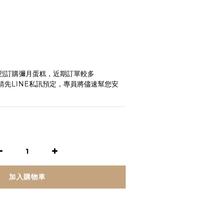
烈訂購彌月蛋糕，近期訂單較多
前請先LINE私訊預定，專員將儘速幫您安
加入購物車