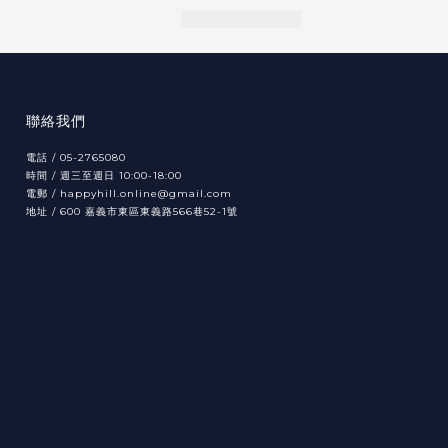
聯絡我們
電話 / 05-2765080
時間 / 週三至週日 10:00-18:00
電郵 / happyhill.online@gmail.com
地址 /
600
566
52-1
嘉義市東區東義路
巷
號