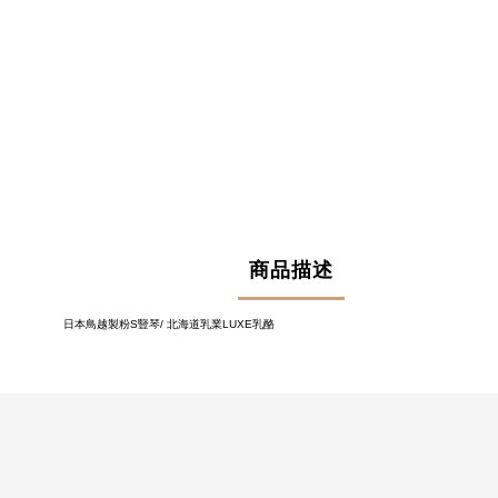
商品描述
日本鳥越製粉
S
豎琴
/
北海道乳業
LUXE
乳酪