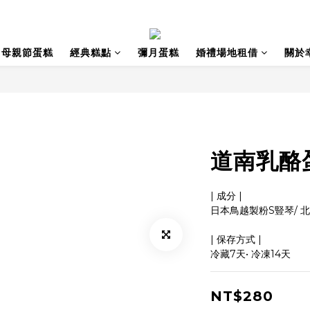
母親節蛋糕
經典糕點
彌月蛋糕
婚禮場地租借
關於
道南乳酪
| 成分 |
日本鳥越製粉S豎琴/ 
| 保存方式 |
冷藏7天• 冷凍14天
NT$280