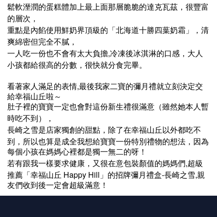
，
鬆軟溼潤的蛋糕體加上最上面那層脆脆的達克瓦茲
很豐富
，
的層次
，
重點是內餡使用鮮奶界頂級的「北海道十勝四葉奶霜」
清
，
爽綿密但完全不膩
,
，
一人吃一份也不會有太大負擔
冷凍後冰淇淋的口感
大人
，
小孩都給很高的分數
很快就分食完畢。
,
看著家人滿足的表情
最後我家二寶的彌月禮就立刻決定交
給幸福山丘啦～
肚子裡的寶寶一定也會對這份新生禮很滿意（雖然她本人暫
，
時吃不到）
，
長崎之雪是店家獨創的甜點
除了在幸福山丘以外都吃不
，
，
到
所以也算是成全我想給寶寶一份特別禮物的想法
因為
每個小孩在媽媽心裡都是獨一無二的呀！
，
,
若有跟我一樣要求健康
又很在意包裝顏值的媽媽們
超級
Happy Hill
-
,
推薦「幸福山丘
」的招牌彌月禮盒
長崎之雪
親
友們收到後一定會超級滿意！