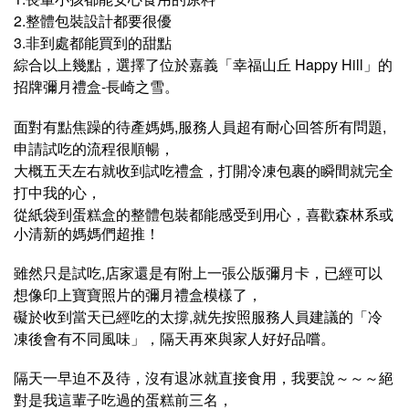
2.
整體包裝設計都要很優
3.
非到處都能買到的甜點
，
Happy Hill
綜合以上幾點
選擇了位於嘉義「幸福山丘
」的
-
招牌彌月禮盒
長崎之雪。
,
,
面對有點焦躁的待產媽媽
服務人員超有耐心回答所有問題
，
申請試吃的流程很順暢
，
大概五天左右就收到試吃禮盒
打開冷凍包裹的瞬間就完全
，
打中我的心
，
從紙袋到蛋糕盒的整體包裝都能感受到用心
喜歡森林系或
小清新的媽媽們超推！
,
，
雖然只是試吃
店家還是有附上一張公版彌月卡
已經可以
，
想像印上寶寶照片的彌月禮盒模樣了
,
礙於收到當天已經吃的太撐
就先按照服務人員建議的「冷
，
凍後會有不同風味」
隔天再來與家人好好品嚐。
，
，
隔天一早迫不及待
沒有退冰就直接食用
我要說～～～絕
，
對是我這輩子吃過的蛋糕前三名