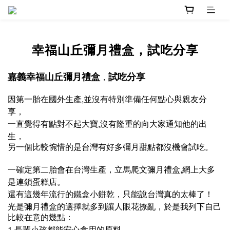
幸福山丘彌月禮盒，試吃分享
，
嘉義幸福山丘彌月禮盒
試吃分享
,
因第一胎在國外生產
並沒有特別準備任何點心與親友分
，
享
,
一直覺得有點對不起大寶
沒有隆重的向大家通知他的出
，
生
另一個比較惋惜的是台灣有好多彌月甜點都沒機會試吃。
，
,
一確定第二胎會在台灣生產
立馬爬文彌月禮盒
網上大多
。
是連鎖蛋糕店
，
還有這幾年流行的鐵盒小餅乾
只能說台灣真的太棒了！
，
光是彌月禮盒的選擇就多到讓人眼花撩亂
於是我列下自己
比較在意的幾點：
1.
長輩小孩都能安心食用的原料