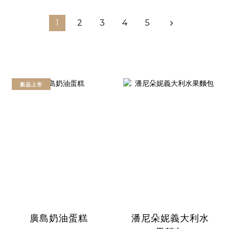
1
2
3
4
5
新品上市
廣島奶油蛋糕
潘尼朵妮義大利水